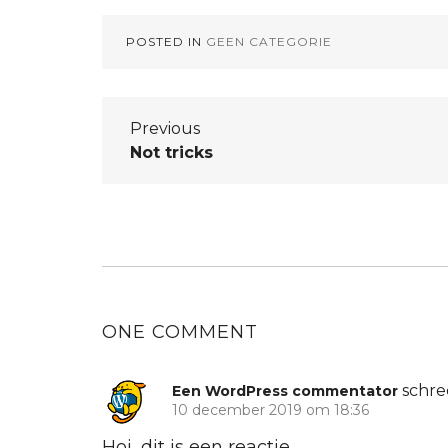
POSTED IN
GEEN CATEGORIE
Bericht
Previous
Previous
Not tricks
navigatie
post:
ONE COMMENT
schre
Een WordPress commentator
10 december 2019 om 18:36
Hoi, dit is een reactie.